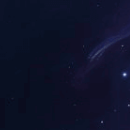
荣誉资质

企业资质
企业专利
企业荣誉
企业业绩

市政工程业绩
公路工程业绩
电力工程业绩
水利工程业绩
业绩展示
华体会体育

华体会体育
业内动态
联系我们

联系方式
客户留言

市政工程
公路工程
房建工程
当前位置：
华体会体育-华体会体育·(中国)官方网站