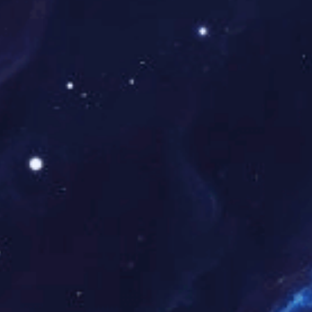
房建工程业绩