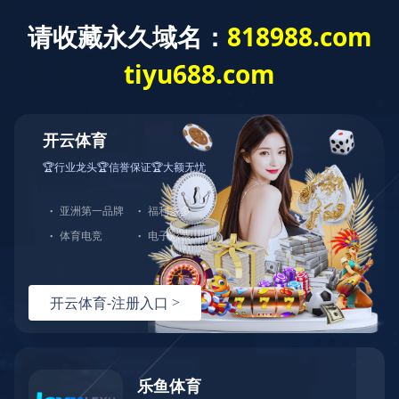
华体会体育
华体会体育-华体会体育·(中国)官方网站
公司简介
荣誉资质

荣誉资质
企业资质
企业专利
企业荣誉
企业业绩
