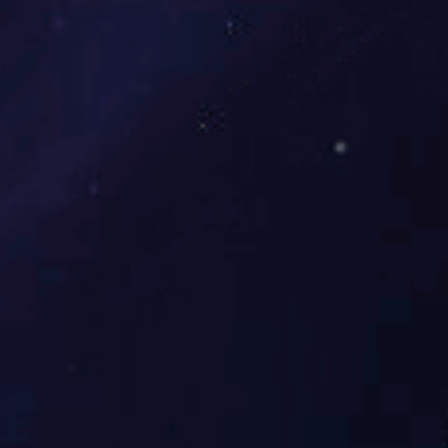
场竞争中树立了良好的企业形象，为企业的进一步发展奠定了基
础。
公司奉行“建一流工程，供满意服务”的质量方针，弘扬“团
结、开拓、务实”的精神，以“立足海西，走向全国”的企业目标，
广纳人才，以高度的使命感、责任感为用户和社会提供满意的产
品和优质服务。
CONTACT INFORMATION
联系方式
福建省龙岩市新罗区东肖镇龙腾南路14号珠江大厦7层701室
0597-2336139
382955834@qq.com
WEBSITE QR CODE