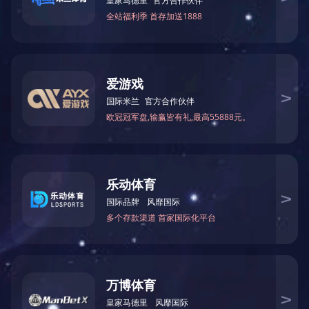
联系方式
客户留言
华体会体育-华体会体育·(中国)官方网站
公司简介
荣誉资质
企业资质
企业专利
企业荣誉
企业业绩
市政工程业绩
公路工程业绩
电力工程业绩
水利工程业
绩
房建工程业绩
业绩展示
华体会体育
华体会体育
业内动态
联系我们
联系方式
客户留言

华体会体育-华体会体育·(中国)官方网站