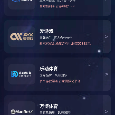
联系方式
客户留言
华体会体育-华体会体育·(中国)官方网站
公司简介
荣誉资质
企业资质
企业专利
企业荣誉
企业业绩
市政工程业绩
公路工程业绩
电力工程业绩
水利工程业
绩
房建工程业绩
业绩展示
华体会体育
华体会体育
业内动态
联系我们
联系方式
客户留言

华体会体育-华体会体育·(中国)官方网站