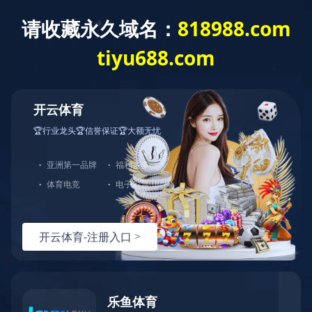
华体会体育
华体会体育-华体会体育·(中国)官方网站
公司简介
荣誉资质

荣誉资质
企业资质
企业专利
企业荣誉
企业业绩
