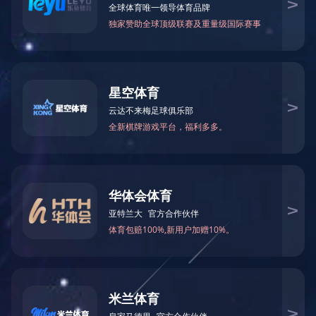
企业业绩
市政工程业绩
公路工程业绩
电力工程业绩
水利工程业绩
房建工程业绩
业绩展示
华体会体育

华体会体育
华体会体育
业内动态
联系我们

联系我们