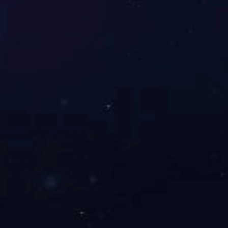
ONLINE MESSAGE
联系方式
留言应用名称：
客户留言
描述：
*
留言内容：
姓名：
性别：
男
女
手机：
电话：
传真：
邮箱：