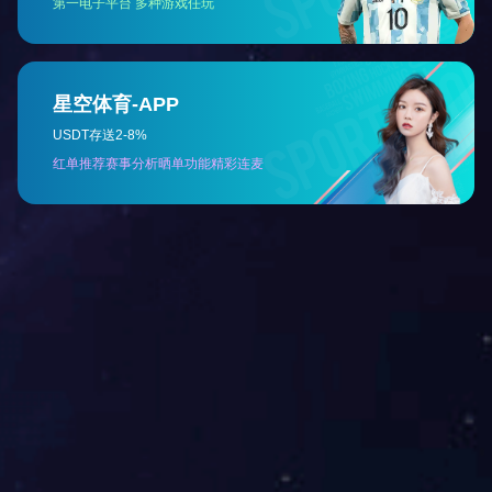
2019年度“纳税大户”称号
CONTACT INFORMATION
联系方式
福建省龙岩市新罗区东肖镇龙腾南路14号珠江大厦7层701室
0597-2336139
382955834@qq.com
WEBSITE QR CODE
网站二维码
扫一扫进入网站
微信公众号
扫一扫关注微信公众号