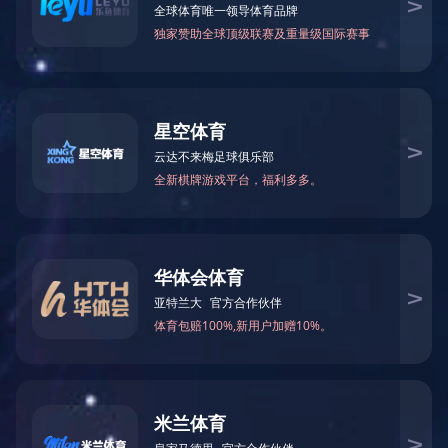
企业业绩
市政工程业绩
公路工程业绩
电力工程业绩
水利工程业绩
房建工程业绩
业绩展示
华体会体育

华体会体育
华体会体育
业内动态
联系我们

联系我们