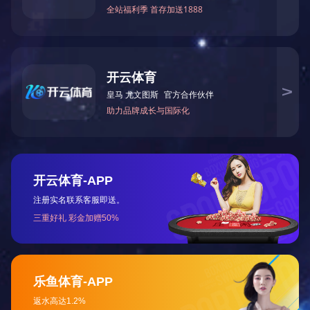
公司简介
荣誉资质

企业资质
企业专利
企业荣誉
企业业绩

市政工程业绩
公路工程业绩
电力工程业绩
水利工程业
绩
房建工程业绩
业绩展示
华体会体育

华体会体育
业内动态
联系我们

联系方式
客户留言

市政工程
公路工程
房建工程