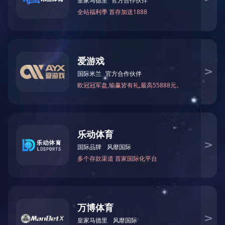
联系方式
客户留言
华体会体育-华体会体育·(中国)官方网站
公司简介
荣誉资质
企业资质
企业专利
企业荣誉
企业业绩
市政工程业绩
公路工程业绩
电力工程业绩
水利工程业
绩
房建工程业绩
业绩展示
华体会体育
华体会体育
业内动态
联系我们
联系方式
客户留言

华体会体育-华体会体育·(中国)官方网站