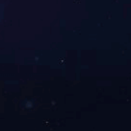
ONLINE MESSAGE
联系方式
留言应用名称：
客户留言
描述：
*
留言内容：
姓名：
性别：
男
女
手机：
电话：
传真：
邮箱：