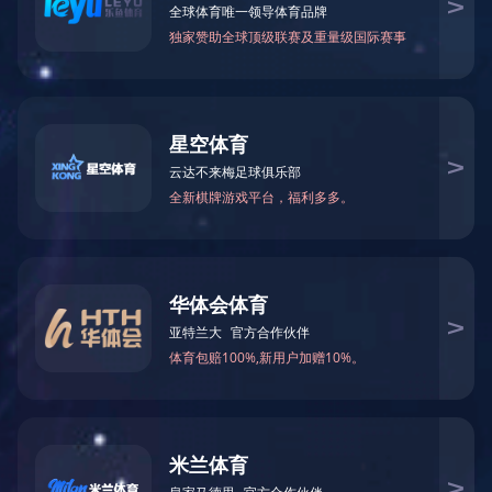
企业业绩
市政工程业绩
公路工程业绩
电力工程业绩
水利工程业绩
房建工程业绩
业绩展示
华体会体育

华体会体育
华体会体育
业内动态
联系我们

联系我们