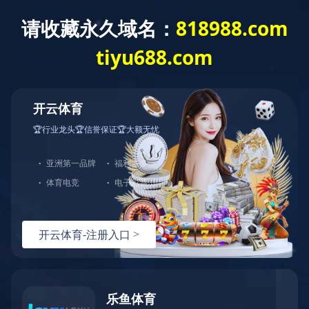
华体会体育
华体会体育-华体会体育·(中国)官方网站
公司简介
荣誉资质

荣誉资质
企业资质
企业专利
企业荣誉
企业业绩
