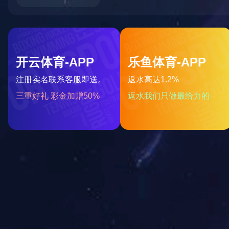
联系方式
客户留言
华体会体育-华体会体育·(中国)官方网站
公司简介
荣誉资质
企业资质
企业专利
企业荣誉
企业业绩
市政工程业绩
公路工程业绩
电力工程业绩
水利工程业绩
业绩展示
华体会体育
华体会体育
业内动态
联系我们
联系方式
客户留言

华体会体育-华体会体育·(中国)官方网站
公司简介