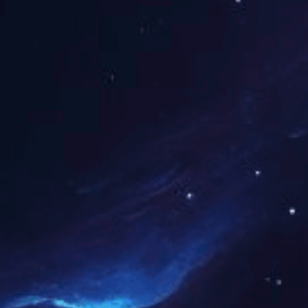
/
业绩展示
/
房建工程
/
永定县寨下保障性住房10#、11#、12#、17#楼及2号、3号地
永定县寨下保障性住房10#、11
工程描述
参数
永定县寨下保障性住房10#、11#、12#、17#楼及2号、3号地
扫二维码用手机看
未找到相应参数组，请于后台属性模板中添加
上一个
福建省长汀职业中专学校区域性实训中心建设项目
下一个