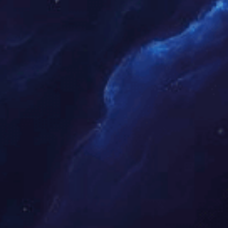
00~K5+500）
宝至白石坑段公路改建工程（K1+7
00~K5+500）