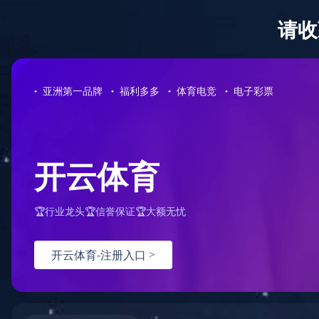
华体会体育
华体会体育-华体会体育·(中国)官方网站
公司简介
荣誉资质

荣誉资质
企业资质
企业专利
企业荣誉
企业业绩
