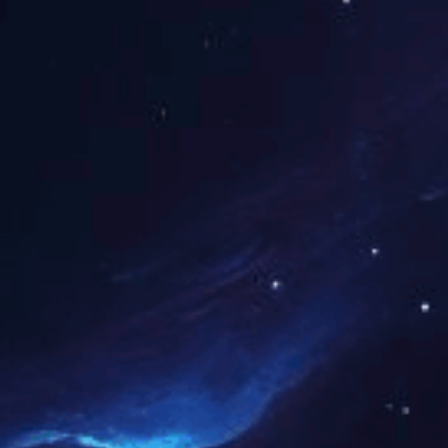
/
业绩展示
/
公路工程
/
新罗区岩山镇莱白线（Y093）玉宝至白石坑段公路改建工程（K1+7
新罗区岩山镇莱白线（Y093）玉
工程描述
参数
新罗区岩山镇莱白线（Y093）玉宝至白石坑段公路改建工程（K1+7
扫二维码用手机看
未找到相应参数组，请于后台属性模板中添加
上一个
无
下一个