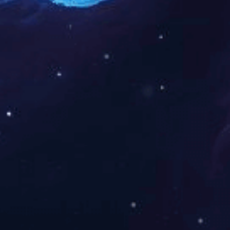
罗源县西兰乡Y010岭官线岭尾店至官洋公路改建工程
CONTACT INFORMATION
联系方式
福建省龙岩市新罗区东肖镇龙腾南路14号珠江大厦7层701室
0597-2336139
382955834@qq.com
WEBSITE QR CODE
网站二维码
扫一扫进入网站
微信公众号
扫一扫关注微信公众号