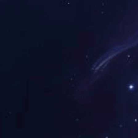
荣誉资质

企业资质
企业专利
企业荣誉
企业业绩

市政工程业绩
公路工程业绩
电力工程业绩
水利工程业绩
业绩展示
华体会体育

华体会体育
业内动态
联系我们

联系方式
客户留言

市政工程
公路工程
房建工程
当前位置：
华体会体育-华体会体育·(中国)官方网站