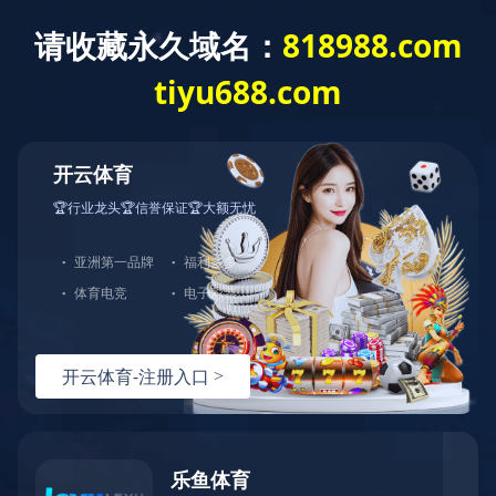
华体会体育
华体会体育-华体会体育·(中国)官方网站
公司简介
荣誉资质

荣誉资质
企业资质
企业专利
企业荣誉
企业业绩
