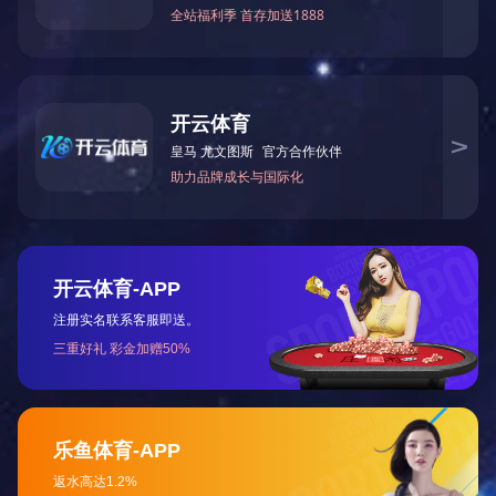
公司简介
荣誉资质

企业资质
企业专利
企业荣誉
企业业绩

市政工程业绩
公路工程业绩
电力工程业绩
水利工程业
绩
房建工程业绩
业绩展示
华体会体育

华体会体育
业内动态
联系我们

联系方式
客户留言

市政工程
公路工程
房建工程