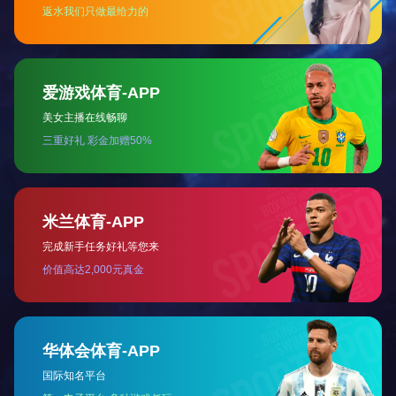
当前位置：
华体会体育-华体会体育·(中国)官方网站
/
荣誉资质
/
企业资质
/
认证证书
认证证书
工程描述
参数
扫二维码用手机看
未找到相应参数组，请于后台属性模板中添加
上一个
认证证书
下一个