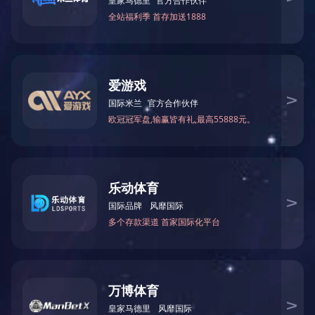
联系方式
客户留言
华体会体育-华体会体育·(中国)官方网站
公司简介
荣誉资质
企业资质
企业专利
企业荣誉
企业业绩
市政工程业绩
公路工程业绩
电力工程业绩
水利工程业
绩
房建工程业绩
业绩展示
华体会体育
华体会体育
业内动态
联系我们
联系方式
客户留言

华体会体育-华体会体育·(中国)官方网站