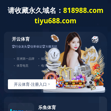
华体会体育
华体会体育-华体会体育·(中国)官方网站
公司简介
荣誉资质

荣誉资质
企业资质
企业专利
企业荣誉
企业业绩
