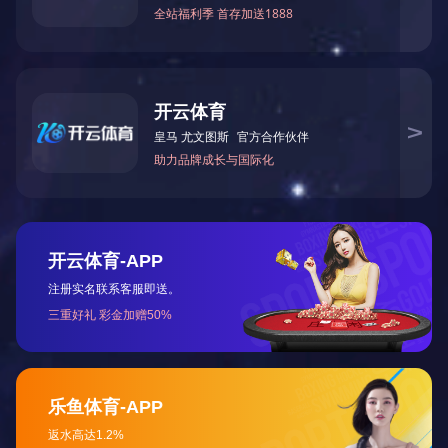
公司简介
荣誉资质

企业资质
企业专利
企业荣誉
企业业绩

市政工程业绩
公路工程业绩
电力工程业绩
水利工程业
绩
房建工程业绩
业绩展示
华体会体育

华体会体育
业内动态
联系我们

联系方式
客户留言
华体会体育
业内动态
当前位置：
华体会体育-华体会体育·(中国)官方网站
/
华体会体育
/