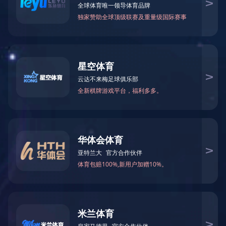
企业业绩
市政工程业绩
公路工程业绩
电力工程业绩
水利工程业绩
房建工程业绩
业绩展示
华体会体育

华体会体育
华体会体育
业内动态
联系我们

联系我们